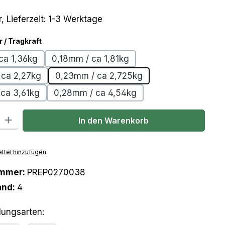
, Lieferzeit: 1-3 Werktage
auswählen
/ Tragkraft
ca 1,36kg
0,18mm / ca 1,81kg
 ca 2,27kg
0,23mm / ca 2,725kg
ca 3,61kg
0,28mm / ca 4,54kg
l: Gib den gewünschten Wert ein oder benutze die Schaltflächen um
In den Warenkorb
ttel hinzufügen
ummer:
PREP0270038
and:
4
lungsarten: