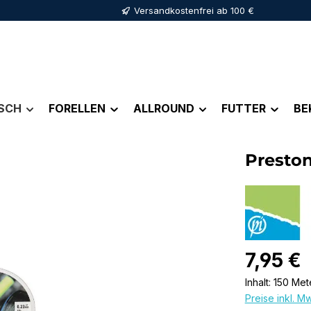
Versandkostenfrei ab 100 €
ISCH
FORELLEN
ALLROUND
FUTTER
BE
Preston
Regulärer Pr
7,95 €
Inhalt:
150 Met
Preise inkl. M