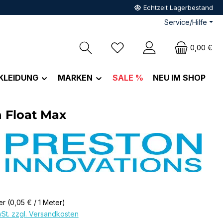
Echtzeit Lagerbestand
Service/Hilfe
Du hast 0 Produkte auf dem M
0,00 €
KLEIDUNG
MARKEN
SALE %
NEU IM SHOP
 Float Max
eis:
er
(0,05 € / 1 Meter)
wSt. zzgl. Versandkosten