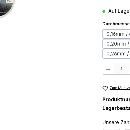
Auf Lager
Durchmesser 
0,16mm / 
0,20mm /
0,26mm / 
Produkt Anzah
Zum Merkze
Produktn
Lagerbest
Unsere Zah