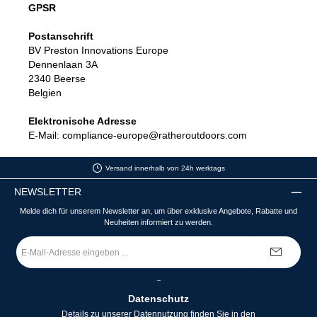
GPSR
Postanschrift
BV Preston Innovations Europe
Dennenlaan 3A
2340 Beerse
Belgien
Elektronische Adresse
E-Mail: compliance-europe@ratheroutdoors.com
Versand innerhalb von 24h werktags
NEWSLETTER
Melde dich für unserem Newsletter an, um über exklusive Angebote, Rabatte und
Neuheiten informiert zu werden.
E-
Mail-
Adresse
*
_
Datenschutz
Details zu unserer Datennutzung finden Sie in den