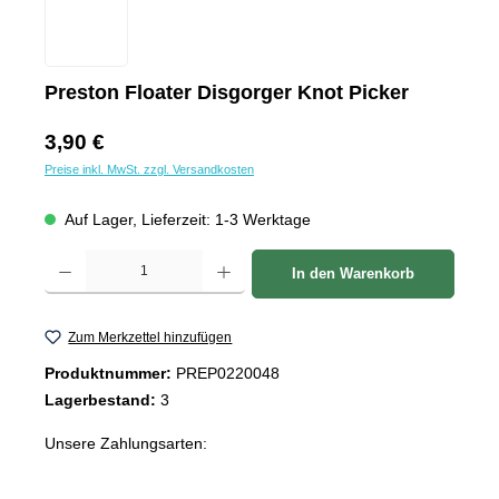
Preston Floater Disgorger Knot Picker
Regulärer Preis:
3,90 €
Preise inkl. MwSt. zzgl. Versandkosten
Auf Lager, Lieferzeit: 1-3 Werktage
Produkt Anzahl: Gib den gewünschten Wert ein oder benutze die Schaltflächen um d
In den Warenkorb
Zum Merkzettel hinzufügen
Produktnummer:
PREP0220048
Lagerbestand:
3
Unsere Zahlungsarten: