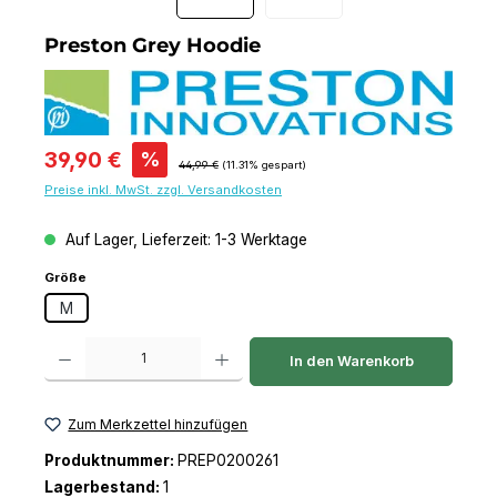
Preston Grey Hoodie
Verkaufspreis:
39,90 €
%
Regulärer Preis:
44,99 €
(11.31% gespart)
Preise inkl. MwSt. zzgl. Versandkosten
Auf Lager, Lieferzeit: 1-3 Werktage
auswählen
Größe
M
Produkt Anzahl: Gib den gewünschten Wert ein oder benutze die Schaltfl
In den Warenkorb
Zum Merkzettel hinzufügen
Produktnummer:
PREP0200261
Lagerbestand:
1