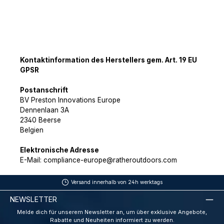
Kontaktinformation des Herstellers gem. Art. 19 EU
GPSR
Postanschrift
BV Preston Innovations Europe
Dennenlaan 3A
2340 Beerse
Belgien
Elektronische Adresse
E-Mail: compliance-europe@ratheroutdoors.com
Versand innerhalb von 24h werktags
NEWSLETTER
Melde dich für unserem Newsletter an, um über exklusive Angebote,
Rabatte und Neuheiten informiert zu werden.