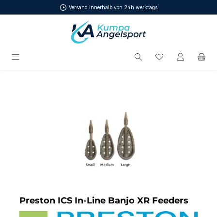
Versand innerhalb von 24h werktags
Zum Hauptinhalt springen
Du hast 0 Produ
Bildergalerie überspringen
Preston ICS In-Line Banjo XR Feeders