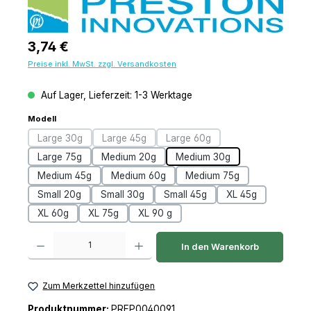
Regulärer Preis:
3,74 €
Preise inkl. MwSt. zzgl. Versandkosten
Auf Lager, Lieferzeit: 1-3 Werktage
auswählen
Modell
Large 30g
Large 45g
Large 60g
(Diese Option ist zurzeit nicht verfügbar.)
(Diese Option ist zurzeit nicht verfügbar.)
(Diese Option ist zurzeit nicht
Large 75g
Medium 20g
Medium 30g
Medium 45g
Medium 60g
Medium 75g
Small 20g
Small 30g
Small 45g
XL 45g
XL 60g
XL 75g
XL 90 g
Produkt Anzahl: Gib den gewünschten Wert ein oder benutze die Schaltfl
In den Warenkorb
Zum Merkzettel hinzufügen
Produktnummer:
PREP0040091