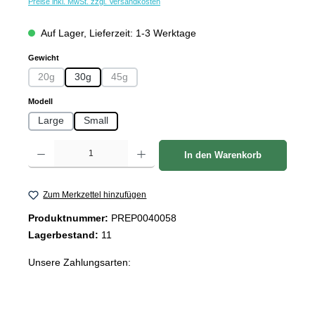
Preise inkl. MwSt. zzgl. Versandkosten
Auf Lager, Lieferzeit: 1-3 Werktage
auswählen
Gewicht
20g
30g
45g
(Diese Option ist zurzeit nicht verfügbar.)
(Diese Option ist zurzeit nicht verfügbar.)
auswählen
Modell
Large
Small
Produkt Anzahl: Gib den gewünschten Wert ein oder benutze die Schaltflächen um d
In den Warenkorb
Zum Merkzettel hinzufügen
Produktnummer:
PREP0040058
Lagerbestand:
11
Unsere Zahlungsarten:
PayPal
Amazon Pay
Vorkasse