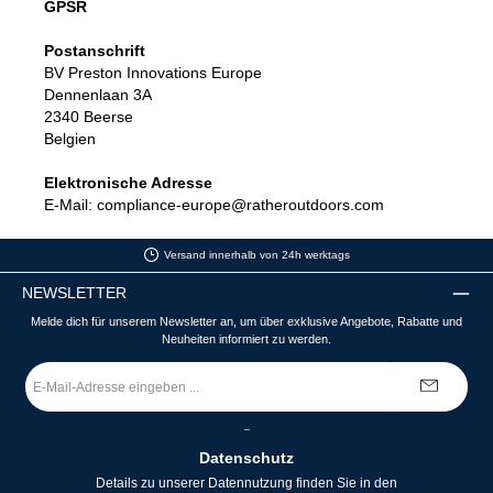
GPSR
Postanschrift
BV Preston Innovations Europe
Dennenlaan 3A
2340 Beerse
Belgien
Elektronische Adresse
E-Mail: compliance-europe@ratheroutdoors.com
Versand innerhalb von 24h werktags
NEWSLETTER
Melde dich für unserem Newsletter an, um über exklusive Angebote, Rabatte und
Neuheiten informiert zu werden.
E-
Mail-
Adresse
*
_
Datenschutz
Details zu unserer Datennutzung finden Sie in den