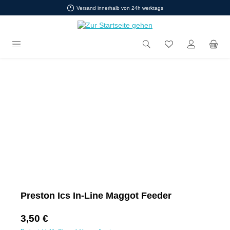
Versand innerhalb von 24h werktags
Zum Hauptinhalt springen
Bildergalerie überspringen
Preston Ics In-Line Maggot Feeder
Regulärer Preis:
3,50 €