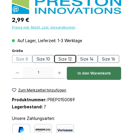
Regulärer Preis:
2,99 €
Preise inkl. MwSt. zzgl. Versandkosten
Auf Lager, Lieferzeit: 1-3 Werktage
auswählen
Größe
Size 8
Size 10
Size 12
Size 14
Size 16
(Diese Option ist zurzeit nicht verfügbar.)
Produkt Anzahl: Gib den gewünschten Wert ein oder benutze die Schaltfl
In den Warenkorb
Zum Merkzettel hinzufügen
Produktnummer:
PREP0150089
Lagerbestand:
7
Unsere Zahlungsarten: