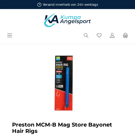
Versand innerhalb von 24h werktags
Zum Hauptinhalt springen
Du hast 0 Produ
Bildergalerie überspringen
Preston MCM-B Mag Store Bayonet
Hair Rigs