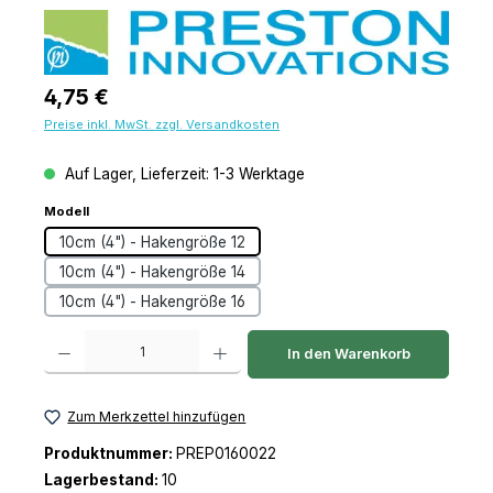
Regulärer Preis:
4,75 €
Preise inkl. MwSt. zzgl. Versandkosten
Auf Lager, Lieferzeit: 1-3 Werktage
auswählen
Modell
10cm (4") - Hakengröße 12
10cm (4") - Hakengröße 14
10cm (4") - Hakengröße 16
Produkt Anzahl: Gib den gewünschten Wert ein oder benutze die Schaltfl
In den Warenkorb
Zum Merkzettel hinzufügen
Produktnummer:
PREP0160022
Lagerbestand:
10