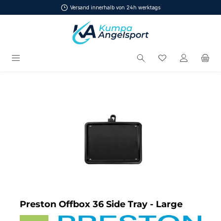
Versand innerhalb von 24h werktags
Zum Hauptinhalt springen
Du hast 0 Produ
Bildergalerie überspringen
Preston Offbox 36 Side Tray - Large