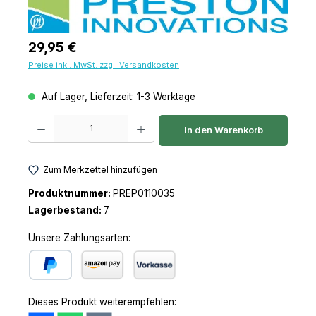
Regulärer Preis:
29,95 €
Preise inkl. MwSt. zzgl. Versandkosten
Auf Lager, Lieferzeit: 1-3 Werktage
Produkt Anzahl: Gib den gewünschten Wert ein oder benutze die Schaltfl
In den Warenkorb
Zum Merkzettel hinzufügen
Produktnummer:
PREP0110035
Lagerbestand:
7
Unsere Zahlungsarten:
PayPal
Amazon Pay
Vorkasse
Dieses Produkt weiterempfehlen: