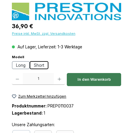
Regulärer Preis:
36,90 €
Preise inkl. MwSt. zzgl. Versandkosten
Auf Lager, Lieferzeit: 1-3 Werktage
auswählen
Modell
Long
Short
Produkt Anzahl: Gib den gewünschten Wert ein oder benutze die Schaltfl
In den Warenkorb
Zum Merkzettel hinzufügen
Produktnummer:
PREP0110037
Lagerbestand:
1
Unsere Zahlungsarten: