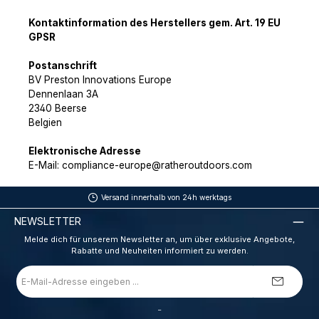
Kontaktinformation des Herstellers gem. Art. 19 EU
GPSR
Postanschrift
BV Preston Innovations Europe
Dennenlaan 3A
2340 Beerse
Belgien
Elektronische Adresse
E-Mail: compliance-europe@ratheroutdoors.com
Versand innerhalb von 24h werktags
NEWSLETTER
Melde dich für unserem Newsletter an, um über exklusive Angebote,
Rabatte und Neuheiten informiert zu werden.
E-
Mail-
Adresse
*
_