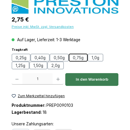
Regulärer Preis:
2,75 €
Preise inkl. MwSt. zzgl. Versandkosten
Auf Lager, Lieferzeit: 1-3 Werktage
auswählen
Tragkraft
0,25g
0,40g
0,50g
0,75g
1,0g
1,25g
1,50g
2,0g
Produkt Anzahl: Gib den gewünschten Wert ein oder benutze die Schaltfl
In den Warenkorb
Zum Merkzettel hinzufügen
Produktnummer:
PREP0090103
Lagerbestand:
18
Unsere Zahlungsarten: