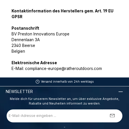
Kontaktinformation des Herstellers gem. Art. 19 EU
GPSR
Postanschrift
BV Preston Innovations Europe
Dennenlaan 3A
2340 Beerse
Belgien
Elektronische Adresse
E-Mail: compliance-europe@ratheroutdoors.com
Versand innerhalb von 24h werktags
NEWSLETTER
Melde dich für unserem Newsletter an, um über exklusive Angebote,
Rabatte und Neuheiten informiert zu werden.
E-
Mail-
Adresse
*
_