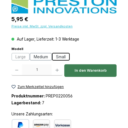
Regulärer Preis:
5,95 €
Preise inkl. MwSt. zzgl. Versandkosten
Auf Lager, Lieferzeit: 1-3 Werktage
auswählen
Modell
Large
Medium
Small
(Diese Option ist zurzeit nicht verfügbar.)
Produkt Anzahl: Gib den gewünschten Wert ein oder benutze die Schaltfl
In den Warenkorb
Zum Merkzettel hinzufügen
Produktnummer:
PREP0220056
Lagerbestand:
7
Unsere Zahlungsarten: