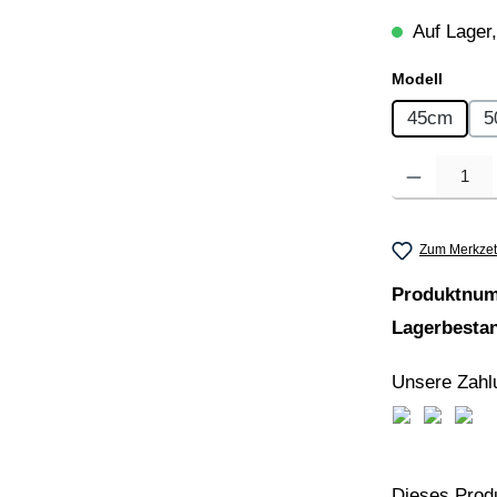
Auf Lager,
auswä
Modell
45cm
5
Produkt Anzahl
Zum Merkzet
Produktnu
Lagerbesta
Unsere Zahl
PayPal
Amazon 
Vork
Dieses Prod