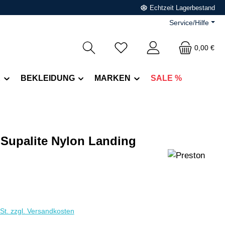
Echtzeit Lagerbestand
Service/Hilfe
0,00 €
R
BEKLEIDUNG
MARKEN
SALE %
 Supalite Nylon Landing
eis:
€
wSt. zzgl. Versandkosten