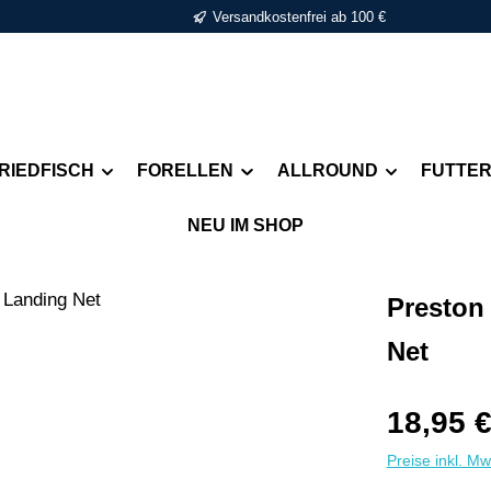
Versandkostenfrei ab 100 €
RIEDFISCH
FORELLEN
ALLROUND
FUTTE
NEU IM SHOP
Preston
Net
Regulärer Pr
18,95 
Preise inkl. M