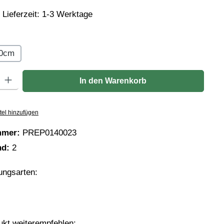
 Lieferzeit: 1-3 Werktage
hlen
0cm
: Gib den gewünschten Wert ein oder benutze die Schaltflächen um die
In den Warenkorb
tel hinzufügen
mmer:
PREP0140023
nd:
2
ungsarten:
Pay
asse
ukt weiterempfehlen: