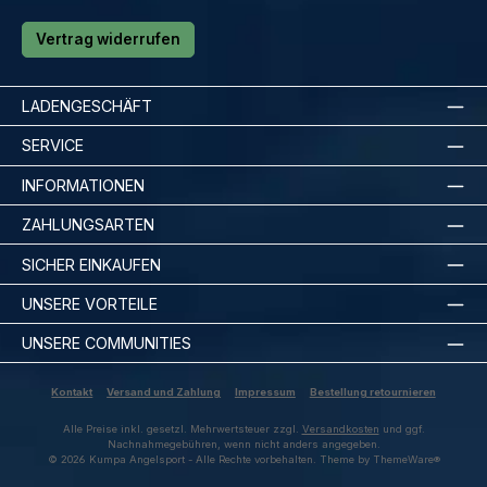
Vertrag widerrufen
LADENGESCHÄFT
SERVICE
INFORMATIONEN
ZAHLUNGSARTEN
SICHER EINKAUFEN
UNSERE VORTEILE
UNSERE COMMUNITIES
Kontakt
Versand und Zahlung
Impressum
Bestellung retournieren
Alle Preise inkl. gesetzl. Mehrwertsteuer zzgl.
Versandkosten
und ggf.
Nachnahmegebühren, wenn nicht anders angegeben.
© 2026 Kumpa Angelsport - Alle Rechte vorbehalten. Theme by
ThemeWare®