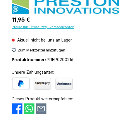
Regulärer Preis:
11,95 €
Preise inkl. MwSt. zzgl. Versandkosten
Aktuell nicht bei uns an Lager
Zum Merkzettel hinzufügen
Produktnummer:
PREP0200216
Unsere Zahlungsarten:
PayPal
Amazon Pay
Vorkasse
Dieses Produkt weiterempfehlen: