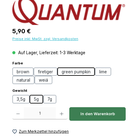
Regulärer Preis:
5,90 €
Preise inkl. MwSt. zzgl. Versandkosten
Auf Lager, Lieferzeit: 1-3 Werktage
auswählen
Farbe
brown
firetiger
green pumpkin
lime
natural
weiá
auswählen
Gewicht
3,5g
5g
7g
Produkt Anzahl: Gib den gewünschten Wert ein oder benutze die Schaltfl
In den Warenkorb
Zum Merkzettel hinzufügen