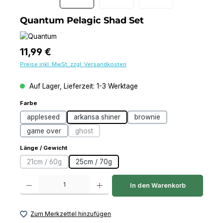
Quantum Pelagic Shad Set
Regulärer Preis:
11,99 €
Preise inkl. MwSt. zzgl. Versandkosten
Auf Lager, Lieferzeit: 1-3 Werktage
auswählen
Farbe
appleseed
arkansa shiner
brownie
game over
ghost
(Diese Option ist zurzeit nicht verfügbar.)
auswählen
Länge / Gewicht
21cm / 60g
25cm / 70g
(Diese Option ist zurzeit nicht verfügbar.)
Produkt Anzahl: Gib den gewünschten Wert ein oder benutze die Schaltfl
In den Warenkorb
Zum Merkzettel hinzufügen