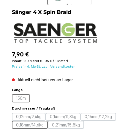
Sänger 4 X Spin Braid
Regulärer Preis:
7,90 €
Inhalt:
150 Meter
(0,05 € / 1 Meter)
Preise inkl. MwSt. zzgl. Versandkosten
Aktuell nicht bei uns an Lager
auswählen
Länge
150m
(Diese Option ist zurzeit nicht verfügbar.)
auswählen
Durchmesser / Tragkraft
0,12mm/9,4kg
0,14mm/11,3kg
0,16mm/12,2kg
(Diese Option ist zurzeit nicht verfügbar.)
(Diese Option ist zurzeit nicht verfügbar.
(Diese Option ist zur
0,18mm/14,6kg
0,21mm/15,8kg
(Diese Option ist zurzeit nicht verfügbar.)
(Diese Option ist zurzeit nicht verfügba