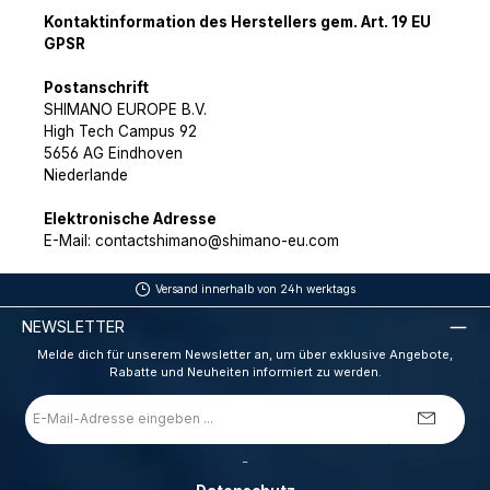
Kontaktinformation des Herstellers gem. Art. 19 EU
GPSR
Postanschrift
SHIMANO EUROPE B.V.
High Tech Campus 92
5656 AG Eindhoven
Niederlande
Elektronische Adresse
E-Mail: contactshimano@shimano-eu.com
Versand innerhalb von 24h werktags
NEWSLETTER
Melde dich für unserem Newsletter an, um über exklusive Angebote,
Rabatte und Neuheiten informiert zu werden.
E-
Mail-
Adresse
*
_