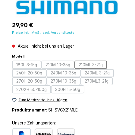
Regulärer Preis:
29,90 €
Preise inkl. MwSt. zzgl. Versandkosten
Aktuell nicht bei uns an Lager
auswählen
Modell
180L 3-15g
210M 10-35g
210ML 3-21g
(Diese Option ist zurzeit nicht verfügbar.)
(Diese Option ist zurzeit nicht verfügbar.)
(Diese Option ist zurzeit 
240H 20-50g
240M 10-35g
240ML 3-21g
(Diese Option ist zurzeit nicht verfügbar.)
(Diese Option ist zurzeit nicht verfügbar.
(Diese Option ist zurz
270H 20-50g
270M 10-35g
270ML3-21g
(Diese Option ist zurzeit nicht verfügbar.)
(Diese Option ist zurzeit nicht verfügbar.
(Diese Option ist zurze
270XH 50-100g
300H 15-50g
(Diese Option ist zurzeit nicht verfügbar.)
(Diese Option ist zurzeit nicht verfügba
Zum Merkzettel hinzufügen
Produktnummer:
SHISVCX21MLE
Unsere Zahlungsarten: