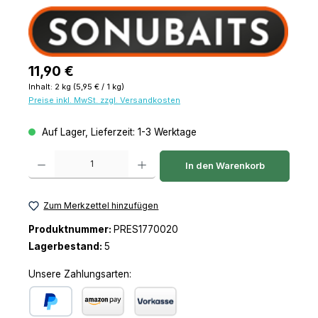
Regulärer Preis:
11,90 €
Inhalt:
2 kg
(5,95 € / 1 kg)
Preise inkl. MwSt. zzgl. Versandkosten
Auf Lager, Lieferzeit: 1-3 Werktage
Produkt Anzahl: Gib den gewünschten Wert ein oder benutze die Schaltfl
In den Warenkorb
Zum Merkzettel hinzufügen
Produktnummer:
PRES1770020
Lagerbestand:
5
Unsere Zahlungsarten: