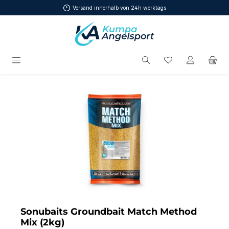
Versand innerhalb von 24h werktags
Zum Hauptinhalt springen
Du hast 0 Produ
Bildergalerie überspringen
Sonubaits Groundbait Match Method
Mix (2kg)