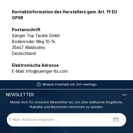
Kontaktinformation des Herstellers gem. Art. 19 EU
GPSR
Postanschrift
Sänger Top Tackle Gmbh
Bodenroder Weg 10-14
35647 Waldsolms
Deutschland
Elektronische Adresse
E-Mail: info@saenger-tts.com
Versand innerhalb von 24h werktags
NEWSLETTER
Melde dich für unserem Newsletter an, um über exklusive Angebote,
Rabatte und Neuheiten informiert zu werden.
E-
Mail-
Adresse
*
_