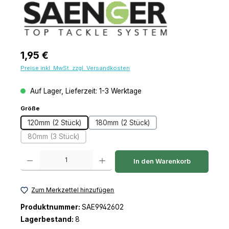
Regulärer Preis:
1,95 €
Preise inkl. MwSt. zzgl. Versandkosten
Auf Lager, Lieferzeit: 1-3 Werktage
auswählen
Größe
120mm (2 Stück)
180mm (2 Stück)
80mm (3 Stück)
(Diese Option ist zurzeit nicht verfügbar.)
Produkt Anzahl: Gib den gewünschten Wert ein oder benutze die Schaltfl
In den Warenkorb
Zum Merkzettel hinzufügen
Produktnummer:
SAE9942602
Lagerbestand:
8