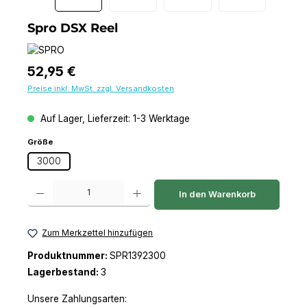
Spro DSX Reel
Regulärer Preis:
52,95 €
Preise inkl. MwSt. zzgl. Versandkosten
Auf Lager, Lieferzeit: 1-3 Werktage
auswählen
Größe
3000
Produkt Anzahl: Gib den gewünschten Wert ein oder benutze die Schaltfl
In den Warenkorb
Zum Merkzettel hinzufügen
Produktnummer:
SPR1392300
Lagerbestand:
3
Unsere Zahlungsarten: