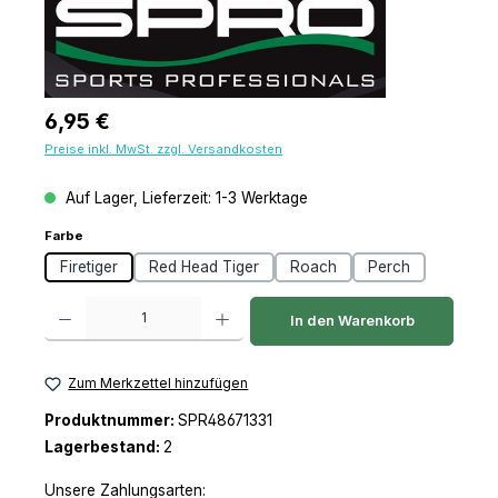
Regulärer Preis:
6,95 €
Preise inkl. MwSt. zzgl. Versandkosten
Auf Lager, Lieferzeit: 1-3 Werktage
auswählen
Farbe
Firetiger
Red Head Tiger
Roach
Perch
Produkt Anzahl: Gib den gewünschten Wert ein oder benutze die Schaltfl
In den Warenkorb
Zum Merkzettel hinzufügen
Produktnummer:
SPR48671331
Lagerbestand:
2
Unsere Zahlungsarten: