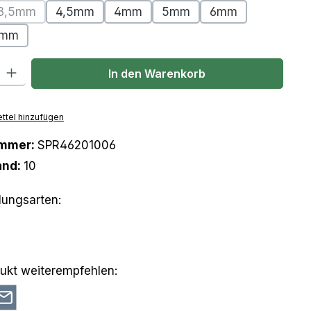
3,5mm
4,5mm
4mm
5mm
6mm
(Diese Option ist zurzeit nicht verfügbar.)
mm
l: Gib den gewünschten Wert ein oder benutze die Schaltflächen um
In den Warenkorb
ttel hinzufügen
ummer:
SPR46201006
and:
10
lungsarten:
 Pay
orkasse
ukt weiterempfehlen: