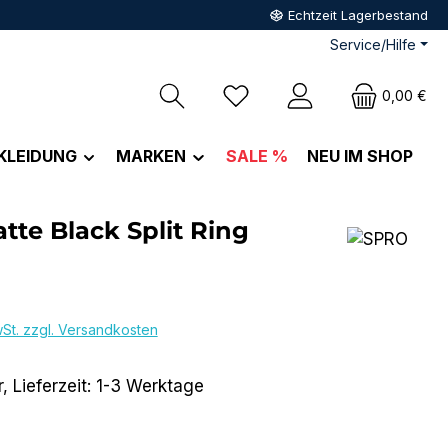
Echtzeit Lagerbestand
Service/Hilfe
0,00 €
KLEIDUNG
MARKEN
SALE %
NEU IM SHOP
tte Black Split Ring
eis:
wSt. zzgl. Versandkosten
, Lieferzeit: 1-3 Werktage
hlen