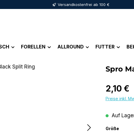
Versandkostenfrei ab 100 €
ISCH
FORELLEN
ALLROUND
FUTTER
BE
Spro Ma
Regulärer Pr
2,10 €
Preise inkl. M
Auf Lager
auswä
Größe