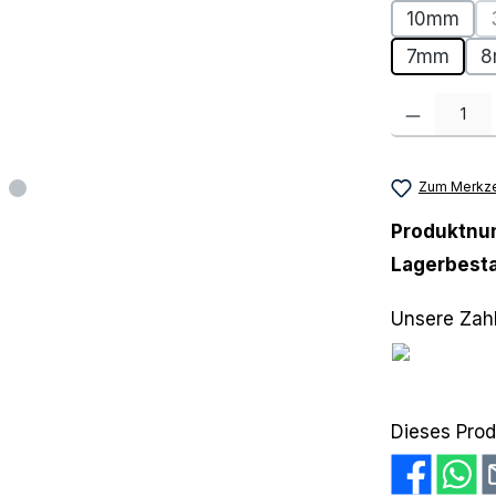
10mm
7mm
8
Produkt Anzah
Zum Merkze
Produktn
Lagerbest
Unsere Zah
PayPal
Amazon
V
Dieses Prod