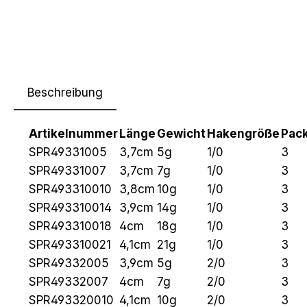
Beschreibung
Artikelnummer
Länge
Gewicht
Hakengröße
Pack
SPR49331005
3,7cm
5g
1/0
3
SPR49331007
3,7cm
7g
1/0
3
SPR493310010
3,8cm
10g
1/0
3
SPR493310014
3,9cm
14g
1/0
3
SPR493310018
4cm
18g
1/0
3
SPR493310021
4,1cm
21g
1/0
3
SPR49332005
3,9cm
5g
2/0
3
SPR49332007
4cm
7g
2/0
3
SPR493320010
4,1cm
10g
2/0
3