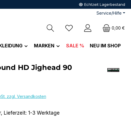
Echtzeit Lagerbestand
Service/Hilfe
Du hast 0 Produkte auf dem M
0,00 €
KLEIDUNG
MARKEN
SALE %
NEU IM SHOP
ound HD Jighead 90
eis:
wSt. zzgl. Versandkosten
, Lieferzeit: 1-3 Werktage
wählen