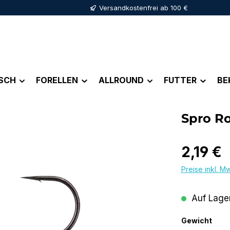
Versandkostenfrei ab 100 €
ISCH
FORELLEN
ALLROUND
FUTTER
BE
Spro R
Regulärer Pr
2,19 €
Preise inkl. M
Auf Lager
aus
Gewicht