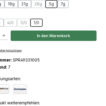
g
18g
21g
28g
5g
7g
(Diese Option ist zurzeit nicht verfügbar.)
auswählen
0
4/0
5/0
1/0
(Diese Option ist zurzeit nicht verfügbar.)
(Diese Option ist zurzeit nicht verfügbar.)
l: Gib den gewünschten Wert ein oder benutze die Schaltflächen um
In den Warenkorb
ttel hinzufügen
ummer:
SPR49331005
and:
7
lungsarten:
azon Pay
Vorkasse
ukt weiterempfehlen: