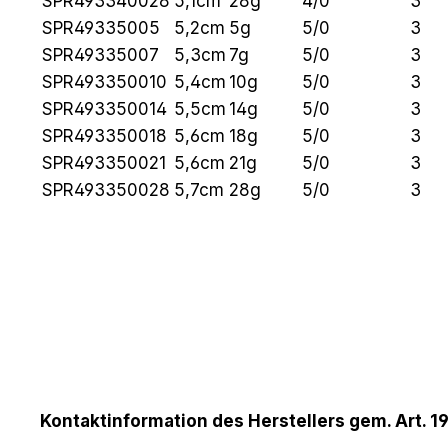
SPR493340028
5,1cm
28g
4/0
3
SPR49335005
5,2cm
5g
5/0
3
SPR49335007
5,3cm
7g
5/0
3
SPR493350010
5,4cm
10g
5/0
3
SPR493350014
5,5cm
14g
5/0
3
SPR493350018
5,6cm
18g
5/0
3
SPR493350021
5,6cm
21g
5/0
3
SPR493350028
5,7cm
28g
5/0
3
Kontaktinformation des Herstellers gem. Art. 1