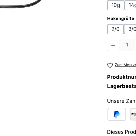
10g
14
Hakengröße
2/0
3/
Produkt Anzah
Zum Merkze
Produktn
Lagerbest
Unsere Zah
PayPal
Am
Dieses Prod