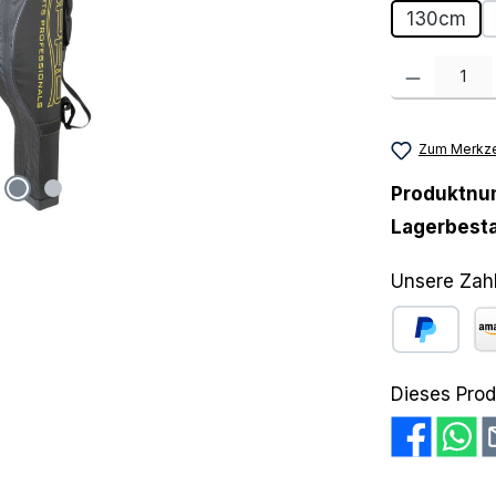
130cm
Produkt Anzah
Zum Merkze
Produktn
Lagerbest
Unsere Zah
PayPal
Am
Dieses Prod