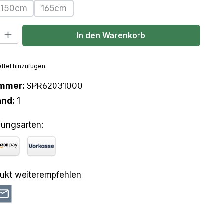
150cm
165cm
(Diese Option ist zurzeit nicht verfügbar.)
(Diese Option ist zurzeit nicht verfügbar.)
l: Gib den gewünschten Wert ein oder benutze die Schaltflächen um
In den Warenkorb
ttel hinzufügen
ummer:
SPR62031000
and:
1
lungsarten:
azon Pay
Vorkasse
ukt weiterempfehlen: