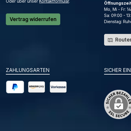
Oder über unser
Kontaktformular
.
Öffnungszei
Mo, Mi - Fr: 1
Sa: 09:00 - 13
Vertrag widerrufen
Dienstag: Ruh
Routen
ZAHLUNGSARTEN
SICHER EI
PayPal
Amazon Pay
Vorkasse