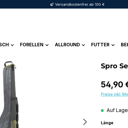
Versandkostenfrei ab 100 €
ISCH
FORELLEN
ALLROUND
FUTTER
BE
Spro S
Regulärer Pr
54,90 
Preise inkl. M
Auf Lager
auswä
Länge