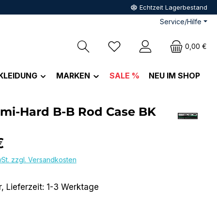
Echtzeit Lagerbestand
Service/Hilfe
Du hast 0 Produkte auf dem M
0,00 €
KLEIDUNG
MARKEN
SALE %
NEU IM SHOP
emi-Hard B-B Rod Case BK
eis:
€
wSt. zzgl. Versandkosten
, Lieferzeit: 1-3 Werktage
hlen