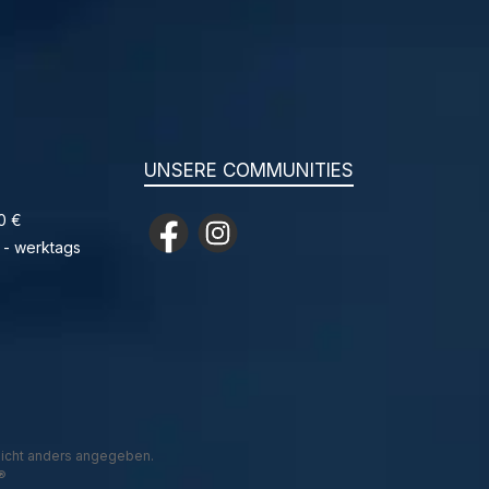
UNSERE COMMUNITIES
0 €
Facebook
Instagram
 - werktags
icht anders angegeben.
®