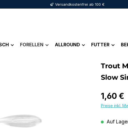
Versandkostenfrei ab 100 €
ISCH
FORELLEN
ALLROUND
FUTTER
BE
Trout M
Slow Si
Regulärer Pr
1,60 €
Preise inkl. M
Auf Lager