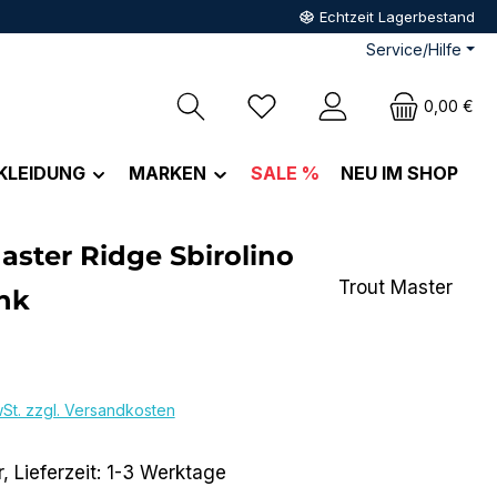
Echtzeit Lagerbestand
Service/Hilfe
Du hast 0 Produkte auf dem M
0,00 €
KLEIDUNG
MARKEN
SALE %
NEU IM SHOP
aster Ridge Sbirolino
Trout Master
nk
eis:
wSt. zzgl. Versandkosten
, Lieferzeit: 1-3 Werktage