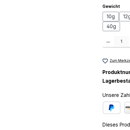
aus
Gewicht
10g
12
40g
Produkt Anzah
Zum Merkze
Produktn
Lagerbest
Unsere Zah
PayPal
Am
Dieses Prod