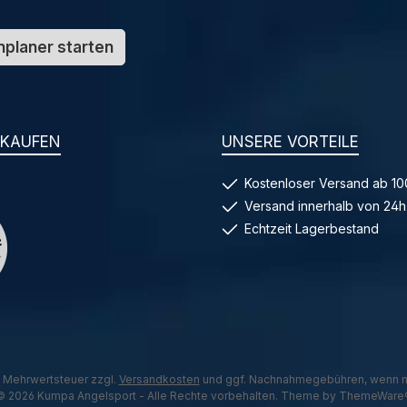
planer starten
NKAUFEN
UNSERE VORTEILE
Kostenloser Versand ab 10
Versand innerhalb von 24h
Echtzeit Lagerbestand
l. Mehrwertsteuer zzgl.
Versandkosten
und ggf. Nachnahmegebühren, wenn n
© 2026 Kumpa Angelsport - Alle Rechte vorbehalten. Theme by
ThemeWare