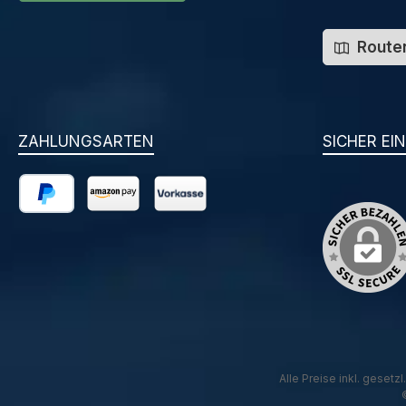
Routen
ZAHLUNGSARTEN
SICHER EI
PayPal
Amazon Pay
Vorkasse
Alle Preise inkl. gesetz