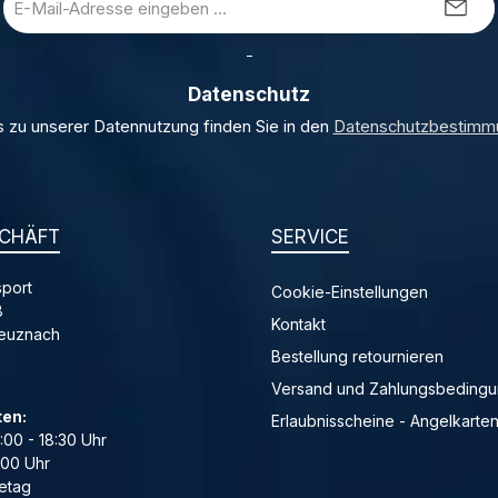
Mail-
Adresse
_
*
Datenschutz
s zu unserer Datennutzung finden Sie in den
Datenschutzbestimm
CHÄFT
SERVICE
port
Cookie-Einstellungen
8
Kontakt
reuznach
Bestellung retournieren
Versand und Zahlungsbeding
ten:
Erlaubnisscheine - Angelkarte
4:00 - 18:30 Uhr
:00 Uhr
etag