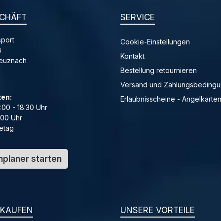
CHÄFT
SERVICE
port
Cookie-Einstellungen
8
Kontakt
reuznach
Bestellung retournieren
Versand und Zahlungsbeding
ten:
Erlaubnisscheine - Angelkarte
4:00 - 18:30 Uhr
:00 Uhr
etag
planer starten
NKAUFEN
UNSERE VORTEILE