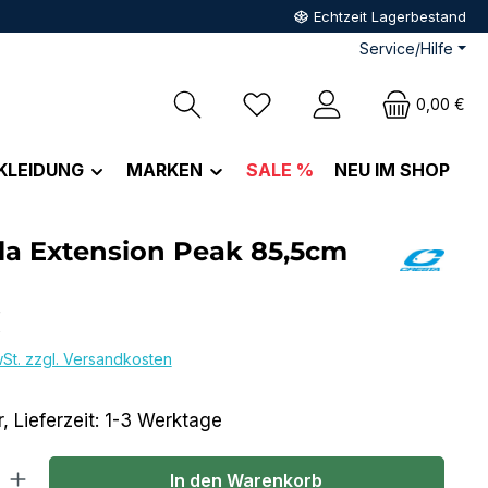
Echtzeit Lagerbestand
Service/Hilfe
Du hast 0 Produkte auf dem M
0,00 €
KLEIDUNG
MARKEN
SALE %
NEU IM SHOP
la Extension Peak 85,5cm
eis:
€
wSt. zzgl. Versandkosten
, Lieferzeit: 1-3 Werktage
l: Gib den gewünschten Wert ein oder benutze die Schaltflächen um
In den Warenkorb