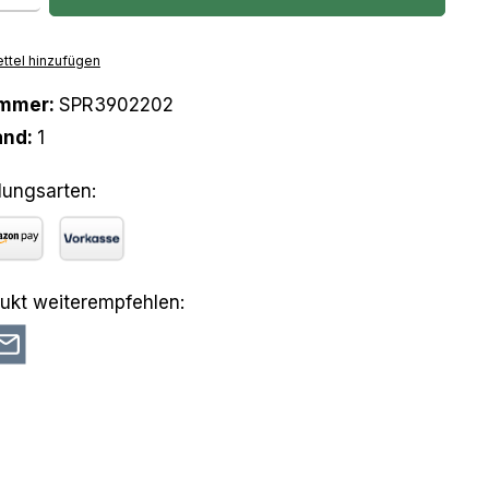
ttel hinzufügen
ummer:
SPR3902202
and:
1
lungsarten:
azon Pay
Vorkasse
ukt weiterempfehlen: