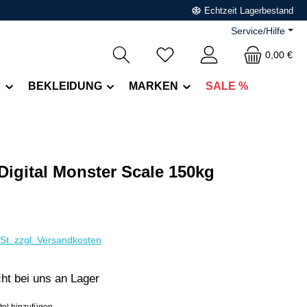
Echtzeit Lagerbestand
Service/Hilfe
0,00 €
R
BEKLEIDUNG
MARKEN
SALE %
Digital Monster Scale 150kg
eis:
€
wSt. zzgl. Versandkosten
cht bei uns an Lager