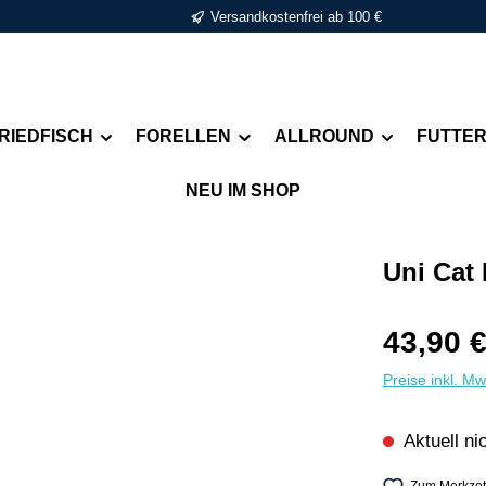
Versandkostenfrei ab 100 €
RIEDFISCH
FORELLEN
ALLROUND
FUTTE
NEU IM SHOP
Uni Cat 
Regulärer Pr
43,90 
Preise inkl. M
Aktuell ni