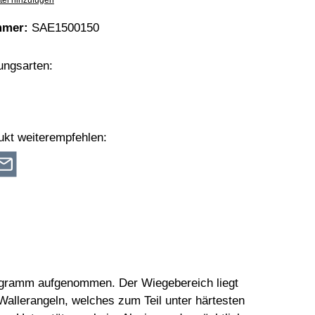
tel hinzufügen
mmer:
SAE1500150
ungsarten:
on Pay
Vorkasse
ukt weiterempfehlen:
Programm aufgenommen. Der Wiegebereich liegt
Wallerangeln, welches zum Teil unter härtesten