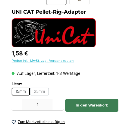
UNI CAT Pellet-Rig-Adapter
Regulärer Preis:
1,58 €
Preise inkl. MwSt. zzgl. Versandkosten
Auf Lager, Lieferzeit: 1-3 Werktage
auswählen
Länge
15mm
25mm
(Diese Option ist zurzeit nicht verfügbar.)
Produkt Anzahl: Gib den gewünschten Wert ein oder benutze die Schaltfl
In den Warenkorb
Zum Merkzettel hinzufügen