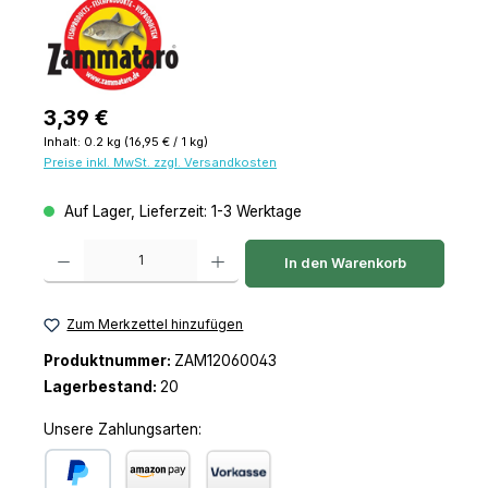
Regulärer Preis:
3,39 €
Inhalt:
0.2 kg
(16,95 € / 1 kg)
Preise inkl. MwSt. zzgl. Versandkosten
Auf Lager, Lieferzeit: 1-3 Werktage
Produkt Anzahl: Gib den gewünschten Wert ein oder benutze die Schaltfl
In den Warenkorb
Zum Merkzettel hinzufügen
Produktnummer:
ZAM12060043
Lagerbestand:
20
Unsere Zahlungsarten: