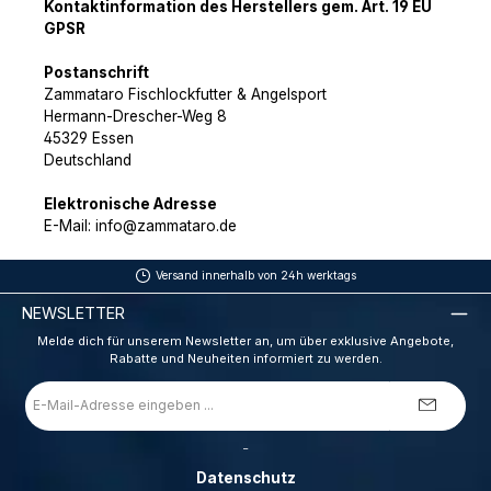
Kontaktinformation des Herstellers gem. Art. 19 EU
GPSR
Postanschrift
Zammataro Fischlockfutter & Angelsport
Hermann-Drescher-Weg 8
45329 Essen
Deutschland
Elektronische Adresse
E-Mail: info@zammataro.de
Versand innerhalb von 24h werktags
NEWSLETTER
Melde dich für unserem Newsletter an, um über exklusive Angebote,
Rabatte und Neuheiten informiert zu werden.
E-
Mail-
Adresse
*
_
Datenschutz