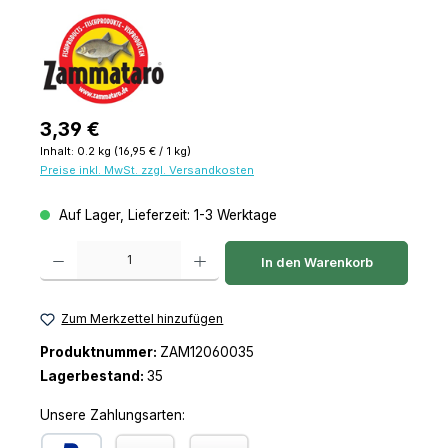
Regulärer Preis:
3,39 €
Inhalt:
0.2 kg
(16,95 € / 1 kg)
Preise inkl. MwSt. zzgl. Versandkosten
Auf Lager, Lieferzeit: 1-3 Werktage
Produkt Anzahl: Gib den gewünschten Wert ein oder benutze die Schaltfl
In den Warenkorb
Zum Merkzettel hinzufügen
Produktnummer:
ZAM12060035
Lagerbestand:
35
Unsere Zahlungsarten: