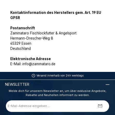
Kontaktinformation des Herstellers gem. Art. 19 EU
GPSR
Postanschrift
Zammataro Fischlockfutter & Angelsport
Hermann-Drescher-Weg 8
45329 Essen
Deutschland
Elektronische Adresse
E-Mail: info@zammataro.de
Versand innerhalb von 24h werktags
NEWSLETTER
Melde dich für unserem Newsletter an, um über exklusive Angebote,
Rabatte und Neuheiten informiert zu werden.
E-
Mail-
Adresse
*