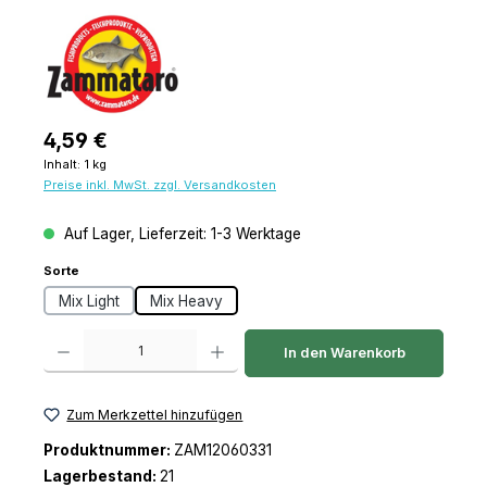
Regulärer Preis:
4,59 €
Inhalt:
1 kg
Preise inkl. MwSt. zzgl. Versandkosten
Auf Lager, Lieferzeit: 1-3 Werktage
auswählen
Sorte
Mix Light
Mix Heavy
Produkt Anzahl: Gib den gewünschten Wert ein oder benutze die Schaltfl
In den Warenkorb
Zum Merkzettel hinzufügen
Produktnummer:
ZAM12060331
Lagerbestand:
21