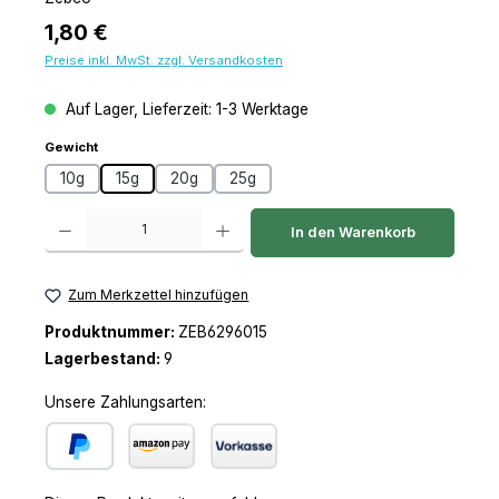
Regulärer Preis:
1,80 €
Preise inkl. MwSt. zzgl. Versandkosten
Auf Lager, Lieferzeit: 1-3 Werktage
auswählen
Gewicht
10g
15g
20g
25g
Produkt Anzahl: Gib den gewünschten Wert ein oder benutze die Schaltfl
In den Warenkorb
Zum Merkzettel hinzufügen
Produktnummer:
ZEB6296015
Lagerbestand:
9
Unsere Zahlungsarten:
PayPal
Amazon Pay
Vorkasse