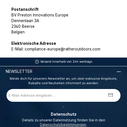
Postanschrift
BV Preston Innovations Europe
Dennenlaan 3A
2340 Beerse
Belgien
Elektronische Adresse
E-Mail: compliance-europe@ratheroutdoors.com
Versand innerhalb von 24h werktags
NEWSLETTER
Melde dich für unserem Newsletter an, um über exklusive Angebote,
Rabatte und Neuheiten informiert zu werden.
E-
Mail-
Adresse
*
_
Datenschutz
Details zu unserer Datennutzung finden Sie in den
Datenschutzbestimmungen
.