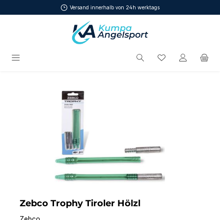
Versand innerhalb von 24h werktags
Zum Hauptinhalt springen
Du hast 0 Produ
Bildergalerie überspringen
Zebco Trophy Tiroler Hölzl
Zebco