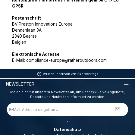
Kontaktinformation des Herstellers gem. Art. 19 EU
GPSR
Postanschrift
BV Preston Innovations Europe
Dennenlaan 3A
2340 Beerse
Belgien
Elektronische Adresse
E-Mail: compliance-europe@ratheroutdoors.com
Versand innerhalb von 24h werktags
NEWSLETTER
Melde dich für unserem Newsletter an, um über exklusive Angebote,
Rabatte und Neuheiten informiert zu werden.
E-
Mail-
Adresse
*
_
Datenschutz