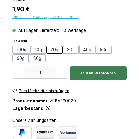
Regulärer Preis:
1,90 €
Preise inkl. MwSt. zzgl. Versandkosten
Auf Lager, Lieferzeit: 1-3 Werktage
auswählen
Gewicht
100g
10g
20g
30g
40g
50g
60g
80g
Produkt Anzahl: Gib den gewünschten Wert ein oder benutze die Schaltfl
In den Warenkorb
Zum Merkzettel hinzufügen
Produktnummer:
ZEB6290020
Lagerbestand:
26
Unsere Zahlungsarten: