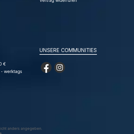
Vertrag widerrufen
UNSERE COMMUNITIES
0 €
Facebook
Instagram
 - werktags
icht anders angegeben.
®