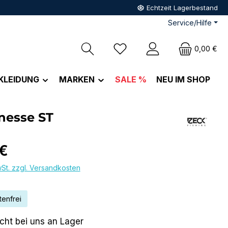
Echtzeit Lagerbestand
Service/Hilfe
Du hast 0 Produkte auf dem M
0,00 €
KLEIDUNG
MARKEN
SALE %
NEU IM SHOP
nesse ST
eis:
 €
wSt. zzgl. Versandkosten
enfrei
icht bei uns an Lager