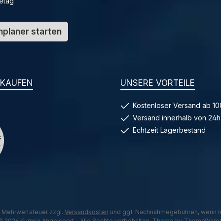
etag
planer starten
NKAUFEN
UNSERE VORTEILE
Kostenloser Versand ab 10
Versand innerhalb von 24h
Echtzeit Lagerbestand
l. Mehrwertsteuer zzgl.
Versandkosten
und ggf. Nachnahmegebühren, wenn n
© 2026 Kumpa Angelsport - Alle Rechte vorbehalten. Theme by
ThemeWare