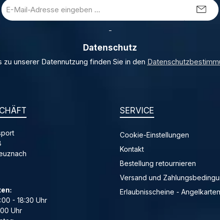
E-
Mail-
Adresse
_
*
Datenschutz
s zu unserer Datennutzung finden Sie in den
Datenschutzbestimm
CHÄFT
SERVICE
port
Cookie-Einstellungen
8
Kontakt
reuznach
Bestellung retournieren
Versand und Zahlungsbeding
ten:
Erlaubnisscheine - Angelkarte
4:00 - 18:30 Uhr
:00 Uhr