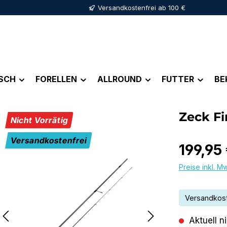
Versandkostenfrei ab 100 €
ISCH
FORELLEN
ALLROUND
FUTTER
BE
Zeck Fi
Nicht Vorrätig
Versandkostenfrei
Regulärer Pr
199,95
Preise inkl. M
Versandkost
Aktuell n