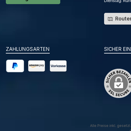
Dienstag: Ruh
Routen
ZAHLUNGSARTEN
SICHER EI
PayPal
Amazon Pay
Vorkasse
Alle Preise inkl. gesetz