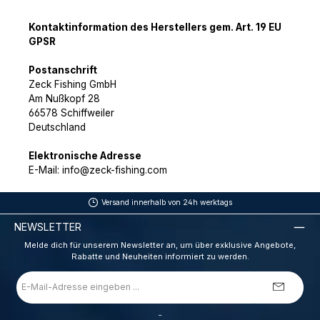
Kontaktinformation des Herstellers gem. Art. 19 EU
GPSR
Postanschrift
Zeck Fishing GmbH
Am Nußkopf 28
66578 Schiffweiler
Deutschland
Elektronische Adresse
E-Mail: info@zeck-fishing.com
Versand innerhalb von 24h werktags
NEWSLETTER
Melde dich für unserem Newsletter an, um über exklusive Angebote,
Rabatte und Neuheiten informiert zu werden.
E-
Mail-
Adresse
*
_