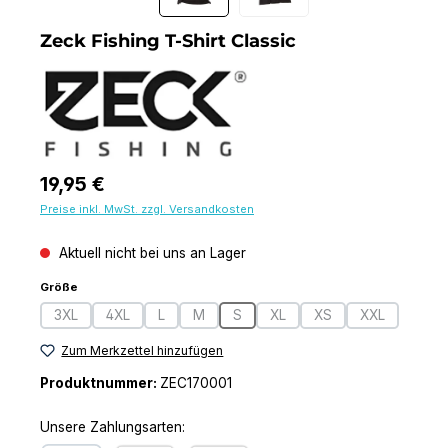
Zeck Fishing T-Shirt Classic
Regulärer Preis:
19,95 €
Preise inkl. MwSt. zzgl. Versandkosten
Aktuell nicht bei uns an Lager
auswählen
Größe
3XL
4XL
L
M
S
XL
XS
XXL
(Diese Option ist zurzeit nicht verfügbar.)
(Diese Option ist zurzeit nicht verfügbar.)
(Diese Option ist zurzeit nicht verfügbar.)
(Diese Option ist zurzeit nicht verfügbar.)
(Diese Option ist zurzeit nicht verfü
(Diese Option ist zurzeit nich
(Diese Option ist zurz
(Diese Option
Zum Merkzettel hinzufügen
Produktnummer:
ZEC170001
Unsere Zahlungsarten: