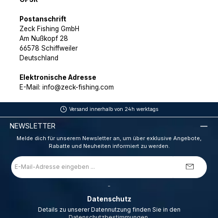
Postanschrift
Zeck Fishing GmbH
Am Nußkopf 28
66578 Schiffweiler
Deutschland
Elektronische Adresse
E-Mail: info@zeck-fishing.com
Versand innerhalb von 24h werktags
NEWSLETTER
Melde dich für unserem Newsletter an, um über exklusive Angebote,
Rabatte und Neuheiten informiert zu werden.
E-
Mail-
Adresse
*
_
Datenschutz
Details zu unserer Datennutzung finden Sie in den
Datenschutzbestimmungen
.