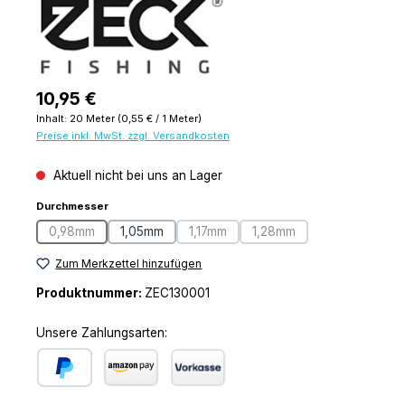
Regulärer Preis:
10,95 €
Inhalt:
20 Meter
(0,55 € / 1 Meter)
Preise inkl. MwSt. zzgl. Versandkosten
Aktuell nicht bei uns an Lager
auswählen
Durchmesser
0,98mm
1,05mm
1,17mm
1,28mm
(Diese Option ist zurzeit nicht verfügbar.)
(Diese Option ist zurzeit nicht verfügb
(Diese Option ist zurzeit 
Zum Merkzettel hinzufügen
Produktnummer:
ZEC130001
Unsere Zahlungsarten:
PayPal
Amazon Pay
Vorkasse