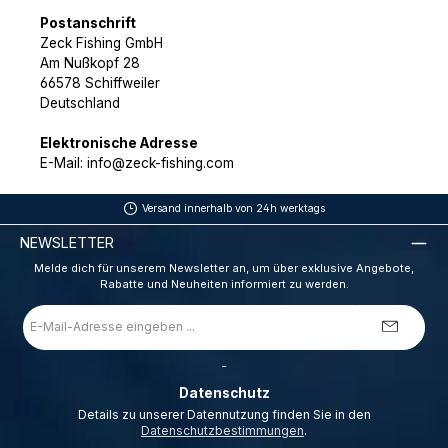
Postanschrift
Zeck Fishing GmbH
Am Nußkopf 28
66578 Schiffweiler
Deutschland
Elektronische Adresse
E-Mail: info@zeck-fishing.com
Versand innerhalb von 24h werktags
NEWSLETTER
Melde dich für unserem Newsletter an, um über exklusive Angebote,
Rabatte und Neuheiten informiert zu werden.
E-
Mail-
Adresse
*
_
Datenschutz
Details zu unserer Datennutzung finden Sie in den
Datenschutzbestimmungen
.