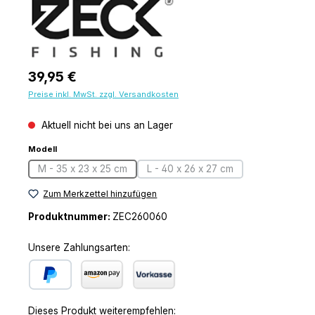
Regulärer Preis:
39,95 €
Preise inkl. MwSt. zzgl. Versandkosten
Aktuell nicht bei uns an Lager
auswählen
Modell
M - 35 x 23 x 25 cm
L - 40 x 26 x 27 cm
(Diese Option ist zurzeit nicht verfügbar.)
(Diese Option ist zurzeit nicht 
Zum Merkzettel hinzufügen
Produktnummer:
ZEC260060
Unsere Zahlungsarten:
PayPal
Amazon Pay
Vorkasse
Dieses Produkt weiterempfehlen: