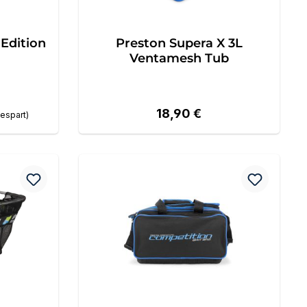
 Edition
Preston Supera X 3L
Ventamesh Tub
Regulärer Preis:
18,90 €
espart)