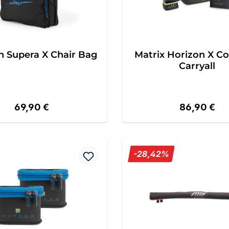
n Supera X Chair Bag
Matrix Horizon X C
Carryall
Regulärer Preis:
Regulärer Pr
69,90 €
86,90 €
Rabatt
-28,42%