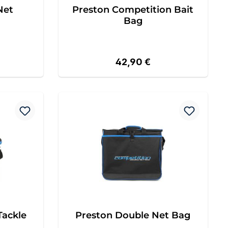
Net
Preston Competition Bait
Bag
eis:
Regulärer Preis:
42,90 €
Tackle
Preston Double Net Bag