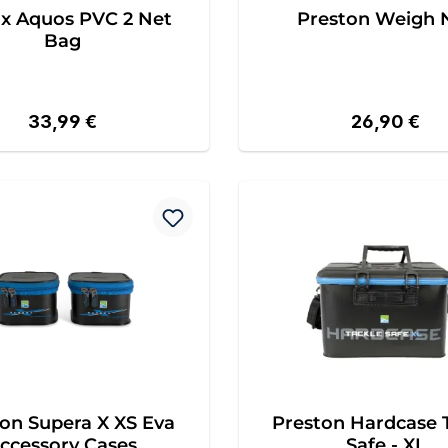
ix Aquos PVC 2 Net
Preston Weigh 
Bag
Regulärer Preis:
Regulärer Pr
33,99 €
26,90 €
on Supera X XS Eva
Preston Hardcase 
ccessory Cases
Safe - XL