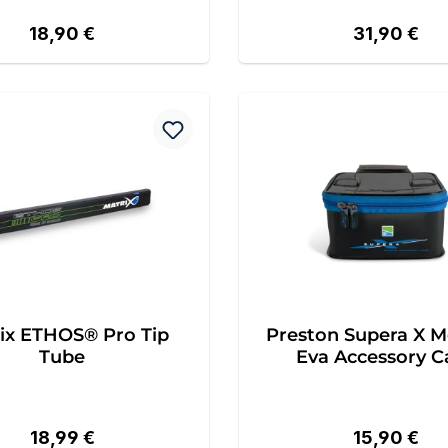
Regulärer Preis:
Regulärer P
18,90 €
31,90 €
ix ETHOS® Pro Tip
Preston Supera X 
Tube
Eva Accessory C
Regulärer Preis:
Regulärer P
18,99 €
15,90 €