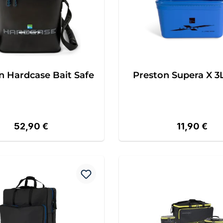
n Hardcase Bait Safe
Preston Supera X 3
Regulärer Preis:
Regulärer P
52,90 €
11,90 €