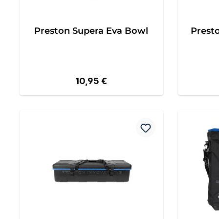
Preston Supera Eva Bowl
Prest
Regulärer Preis:
10,95 €