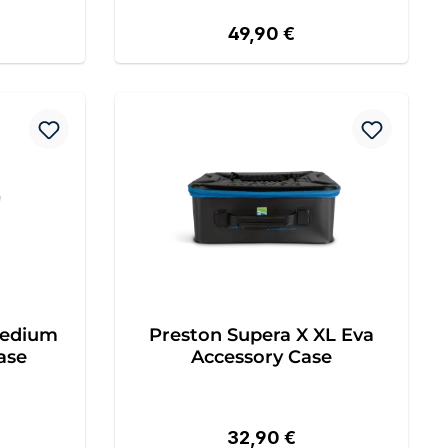
reis:
Regulärer Preis:
49,90 €
Medium
Preston Supera X XL Eva
ase
Accessory Case
reis:
Regulärer Preis:
32,90 €