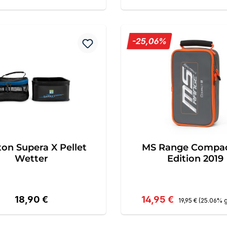
Rabatt
-25,06%
ton Supera X Pellet
MS Range Compact
Wetter
Edition 2019
Regulärer Preis:
Regulärer Preis:
Verkaufspreis:
18,90 €
14,95 €
19,95 €
(25.06% 