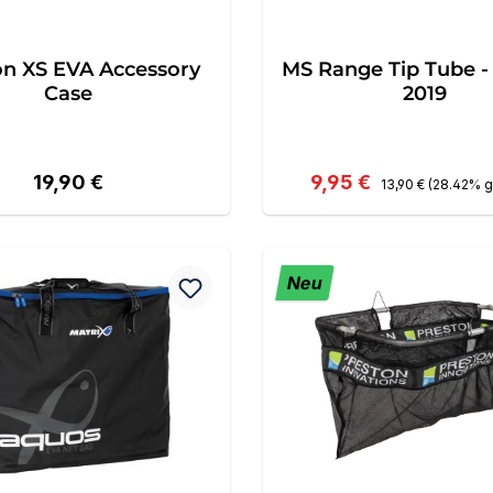
on XS EVA Accessory
MS Range Tip Tube -
Case
2019
Regulärer Preis:
Regulärer Preis:
Verkaufspreis:
19,90 €
9,95 €
13,90 €
(28.42% g
Neu