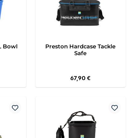
L Bowl
Preston Hardcase Tackle
Safe
reis:
Regulärer Preis:
67,90 €