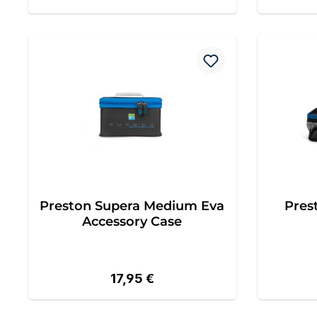
Preston Supera Medium Eva
Pres
Accessory Case
Regulärer Preis:
17,95 €