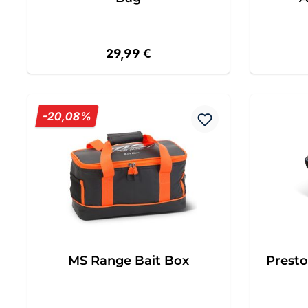
Regulärer Preis:
29,99 €
Rabatt
-20,08%
MS Range Bait Box
Presto