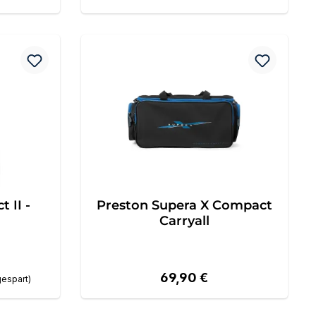
 II -
Preston Supera X Compact
Carryall
Regulärer Preis:
69,90 €
gespart)