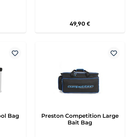
reis:
Regulärer Preis:
49,90 €
ool Bag
Preston Competition Large
Bait Bag