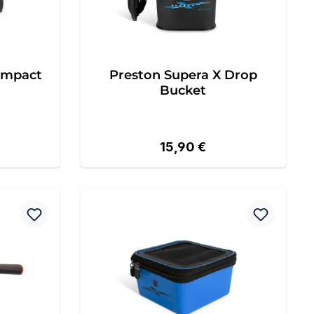
ompact
Preston Supera X Drop
Bucket
eis:
Regulärer Preis:
15,90 €