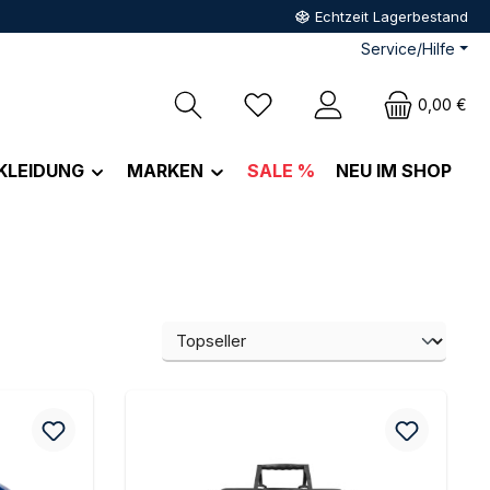
Echtzeit Lagerbestand
Service/Hilfe
Du hast 0 Produkte auf dem M
0,00 €
KLEIDUNG
MARKEN
SALE %
NEU IM SHOP