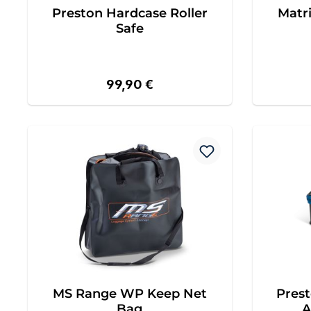
Preston Hardcase Roller
Matr
Safe
Regulärer Preis:
99,90 €
MS Range WP Keep Net
Prest
Bag
A