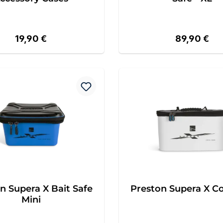
Regulärer Preis:
Regulärer P
19,90 €
89,90 €
n Supera X Bait Safe
Preston Supera X C
Mini