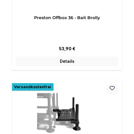
Preston Offbox 36 - Bait Brolly
Regulärer Preis:
53,90 €
Details
Versandkostenfrei