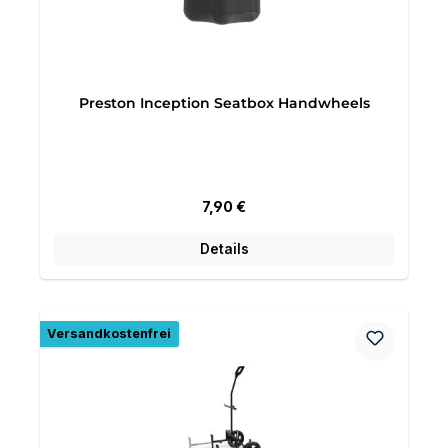
Preston Inception Seatbox Handwheels
Regulärer Preis:
7,90 €
Details
Versandkostenfrei