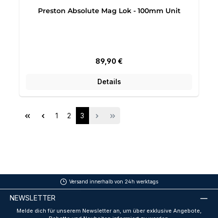
Preston Absolute Mag Lok - 100mm Unit
Regulärer Preis:
89,90 €
Details
Seite
Seite
Seite
1
2
3
Versand innerhalb von 24h werktags
NEWSLETTER
Melde dich für unserem Newsletter an, um über exklusive Angebote,