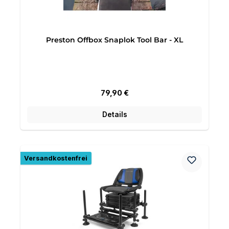
Preston Offbox Snaplok Tool Bar - XL
Regulärer Preis:
79,90 €
Details
Versandkostenfrei