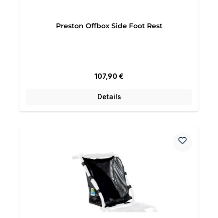
Preston Offbox Side Foot Rest
Regulärer Preis:
107,90 €
Details